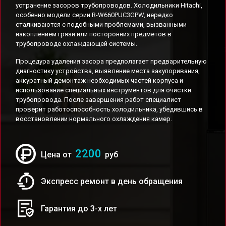
устранение засоров трубопроводов. Холодильники Hitachi,
особенно модели серии R-W660PUC3GPW, нередко
сталкиваются с подобными проблемами, вызванными
накоплением грязи или посторонних предметов в
трубопроводе охлаждающей системы.
Процедура удаления засора предполагает предварительную
диагностику устройства, выявление места закупоривания,
аккуратный демонтаж необходимых частей корпуса и
использование специальных инструментов для очистки
трубопровода. После завершения работ специалист
проверит работоспособность холодильника, убедившись в
восстановлении нормального охлаждения камер.
2200
Цена от
руб
Экспресс ремонт в день обращения
Гарантия до 3-х лет