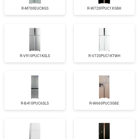
R-M700EUC8GS
R-W720FPUC1XGBK
R-V910PUC1KSLS
R-V720PUC1KTWH
R-B410PUC6SLS
R-W660PUC3GBE