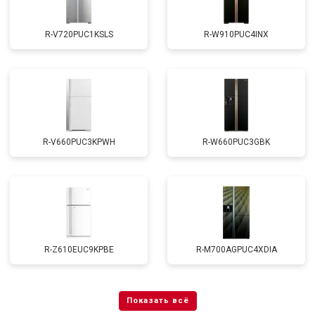
R-V720PUC1KSLS
R-W910PUC4INX
R-V660PUC3KPWH
R-W660PUC3GBK
R-Z610EUC9KPBE
R-M700AGPUC4XDIA