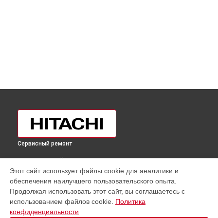
Сервисный ремонт
ВЫБЕРИ СВОЙ ГОРОД
Этот сайт использует файлы cookie для аналитики и
Устранение засора трубопровода холодильника R-
обеспечения наилучшего пользовательского опыта.
W660PUC3GPW Hitachi в
Москве
Продолжая использовать этот сайт, вы соглашаетесь с
Устранение засора трубопровода холодильника R-
использованием файлов cookie.
Политика
W660PUC3GPW Hitachi в
Санкт-Петербурге
конфиденциальности
Устранение засора трубопровода холодильника R-