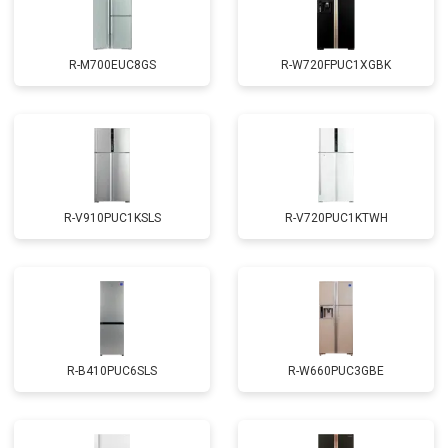
R-M700EUC8GS
R-W720FPUC1XGBK
R-V910PUC1KSLS
R-V720PUC1KTWH
R-B410PUC6SLS
R-W660PUC3GBE