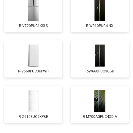
R-V720PUC1KSLS
R-W910PUC4INX
R-V660PUC3KPWH
R-W660PUC3GBK
R-Z610EUC9KPBE
R-M700AGPUC4XDIA