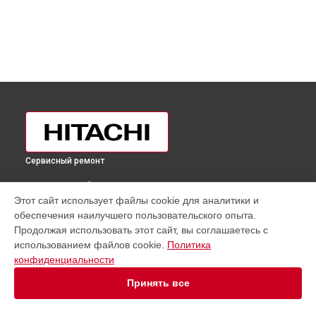
Сервисный ремонт
ВЫБЕРИ СВОЙ ГОРОД
Этот сайт использует файлы cookie для аналитики и
Диагностика холодильника R-W660PUC3GBE Hitachi в
обеспечения наилучшего пользовательского опыта.
Москве
Продолжая использовать этот сайт, вы соглашаетесь с
Диагностика холодильника R-W660PUC3GBE Hitachi в
использованием файлов cookie.
Политика
Санкт-Петербурге
конфиденциальности
Диагностика холодильника R-W660PUC3GBE Hitachi в
Краснодаре
Принять все
Диагностика холодильника R-W660PUC3GBE Hitachi в
Ростове-на-Дону