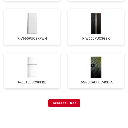
R-V660PUC3KPWH
R-W660PUC3GBK
R-Z610EUC9KPBE
R-M700AGPUC4XDIA