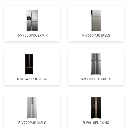
R-M700GPUC2XMIR
R-V660PUC3KSLS
R-WB480PUC2GBK
R-V910PUC1KXSTS
R-V720PUC1KSLS
R-W910PUC4INX