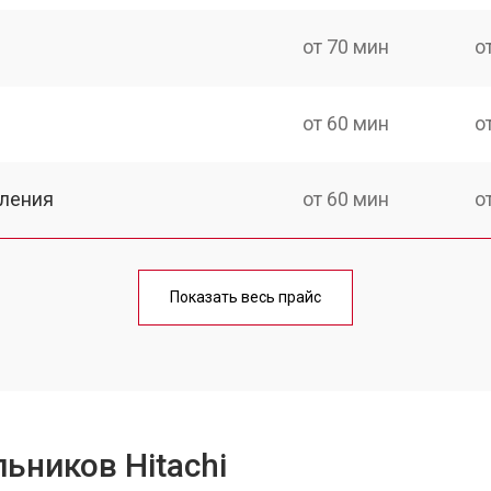
от 70 мин
о
от 60 мин
о
еления
от 60 мин
о
от 50 мин
о
Показать весь прайс
от 70 мин
о
от 60 мин
о
ьников Hitachi