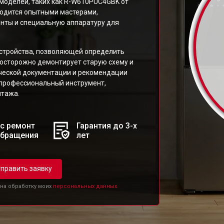
моделей, таких как R-W610PUC4GBK от
водится опытными мастерами,
ты и специальную аппаратуру для
устройства, позволяющей определить
 осторожно демонтирует старую схему и
ческой документации и рекомендации
 профессиональный инструмент,
нтажа.
с ремонт
Гарантия до 3-х
обращения
лет
править заявку
 на обработку моих
персональных данных.