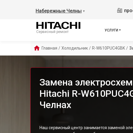
про
Набережные Челны
▼
УСЛУГИ
Сервисный ремонт
Главная
/
Холодильник
/
R-W610PUC4GBK
/
З
Замена электросхе
Hitachi R-W610PUC4
Челнах
Наш сервисный центр занимается заменой эле