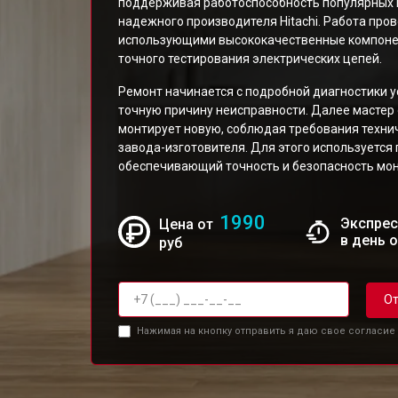
поддерживая работоспособность популярных 
надежного производителя Hitachi. Работа про
использующими высококачественные компонен
точного тестирования электрических цепей.
Ремонт начинается с подробной диагностики 
точную причину неисправности. Далее мастер
монтирует новую, соблюдая требования техни
завода-изготовителя. Для этого используется
обеспечивающий точность и безопасность мо
1990
Экспрес
Цена от
в день 
руб
От
Нажимая на кнопку отправить я даю свое согласие