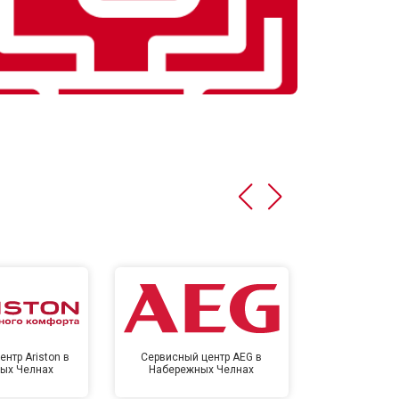
нтр Ariston в
Сервисный центр AEG в
Сервисный цен
ых Челнах
Набережных Челнах
Набереж