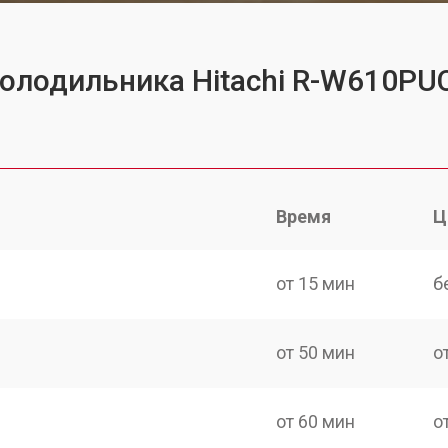
холодильника Hitachi R-W610P
Время
Ц
от 15 мин
б
от 50 мин
о
от 60 мин
о