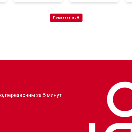
от 50 мин
о
от 80 мин
о
от 50 мин
о
?
, перезвоним за 5 минут