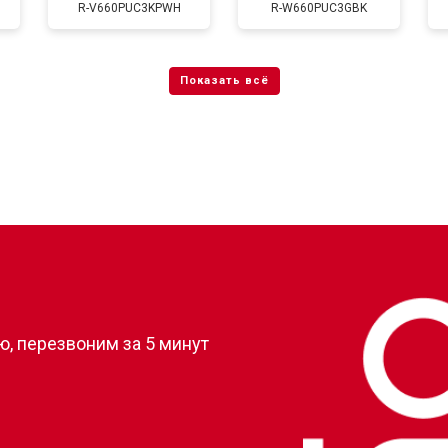
R-V660PUC3KPWH
R-W660PUC3GBK
от 50 мин
о
от 80 мин
о
от 50 мин
о
?
, перезвоним за 5 минут