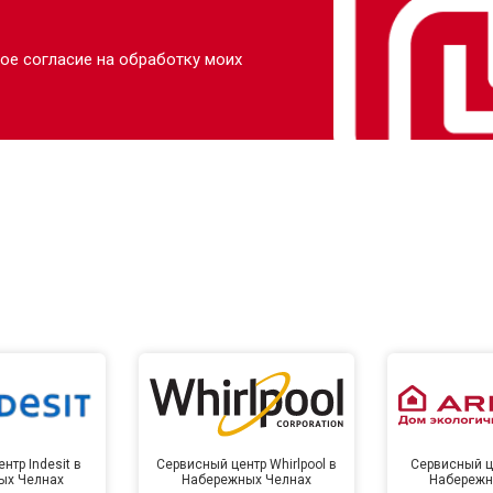
ое согласие на обработку моих
нтр Indesit в
Сервисный центр Whirlpool в
Сервисный це
ых Челнах
Набережных Челнах
Набережн