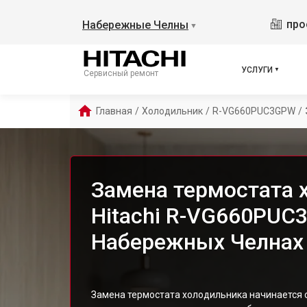
про
Набережные Челны
▼
УСЛУГИ
Сервисный ремонт
Главная
/
Холодильник
/
R-VG660PUC3GPW
/
Замена термостата 
Hitachi R-VG660PUC
Набережных Челнах
Замена термостата холодильника начинается с