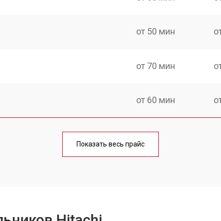
от 50 мин
о
от 70 мин
о
от 60 мин
о
еления
от 60 мин
о
Показать весь прайс
от 50 мин
о
от 70 мин
о
ьников Hitachi