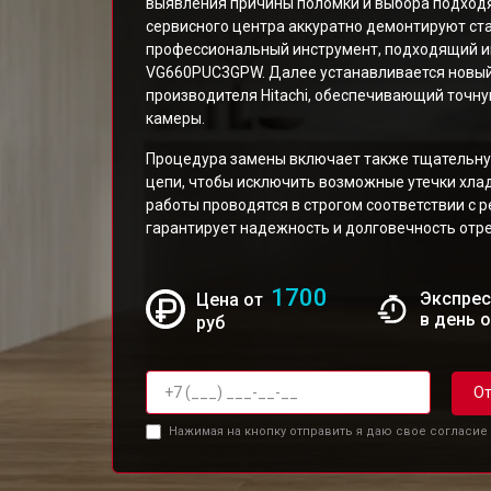
выявления причины поломки и выбора подход
сервисного центра аккуратно демонтируют ст
профессиональный инструмент, подходящий и
VG660PUC3GPW. Далее устанавливается новый
производителя Hitachi, обеспечивающий точн
камеры.
Процедура замены включает также тщательну
цепи, чтобы исключить возможные утечки хлад
работы проводятся в строгом соответствии с 
гарантирует надежность и долговечность отр
1700
Экспрес
Цена от
в день 
руб
От
Нажимая на кнопку отправить я даю свое согласие