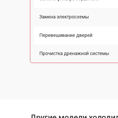
Замена электросхемы
Перевешивание дверей
Прочистка дренажной системы
Ремонт датчика морозильного отд
Ремонт испарителя
Устранение засора трубопровода
Другие модели холодил