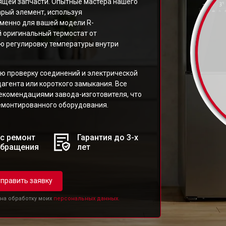
ящей запчасти. Опытные мастера нашего
арый элемент, используя
менно для вашей модели R-
 оригинальный термостат от
ую регулировку температуры внутри
ю проверку соединений и электрической
агента или короткого замыкания. Все
рекомендациями завода-изготовителя, что
емонтированного оборудования.
с ремонт
Гарантия до 3-х
обращения
лет
править заявку
 на обработку моих
персональных данных.