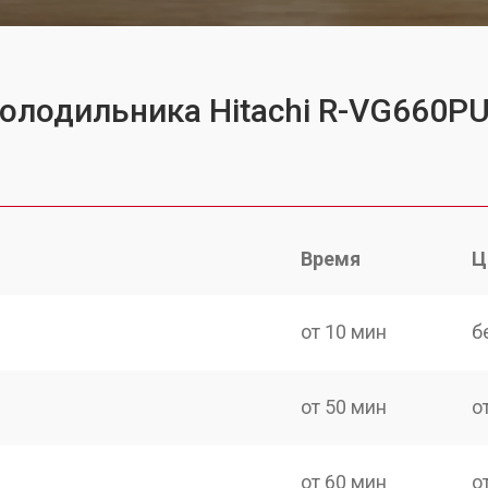
холодильника Hitachi R-VG660
Время
Ц
от 10 мин
б
от 50 мин
о
от 60 мин
о