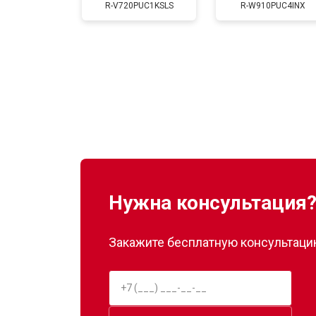
R-V720PUC1KSLS
R-W910PUC4INX
Замена нагревателя оттайки
Замена реле
Устранение утечки хладагента
Нужна консультация
Закажите бесплатную консультацию