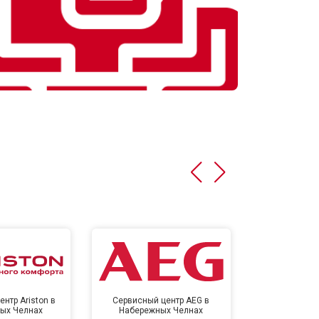
нтр Ariston в
Сервисный центр AEG в
Сервисный цен
ых Челнах
Набережных Челнах
Набереж