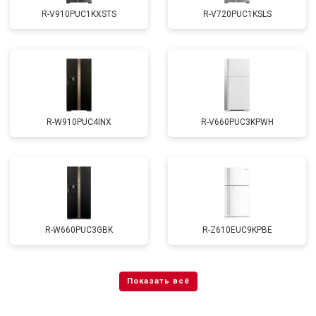
R-V910PUC1KXSTS
R-V720PUC1KSLS
R-W910PUC4INX
R-V660PUC3KPWH
R-W660PUC3GBK
R-Z610EUC9KPBE