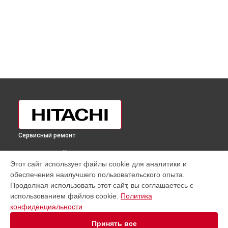
Сервисный ремонт
ВЫБЕРИ СВОЙ ГОРОД
Этот сайт использует файлы cookie для аналитики и
Замена ТЭН холодильника R-VG660PUC3GGR Hitachi в
обеспечения наилучшего пользовательского опыта.
Москве
Продолжая использовать этот сайт, вы соглашаетесь с
Замена ТЭН холодильника R-VG660PUC3GGR Hitachi в
использованием файлов cookie.
Политика
Санкт-Петербурге
конфиденциальности
Замена ТЭН холодильника R-VG660PUC3GGR Hitachi в
Краснодаре
Принять все