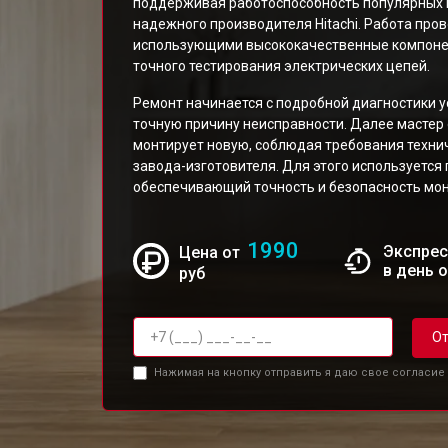
поддерживая работоспособность популярных 
надежного производителя Hitachi. Работа про
использующими высококачественные компонен
точного тестирования электрических цепей.
Ремонт начинается с подробной диагностики 
точную причину неисправности. Далее мастер
монтирует новую, соблюдая требования техни
завода-изготовителя. Для этого используется
обеспечивающий точность и безопасность мо
1990
Экспрес
Цена от
в день 
руб
От
Нажимая на кнопку отправить я даю свое согласие