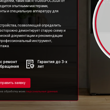
моделей, таких как R-VG660PUC3GGR от
водится опытными мастерами,
ты и специальную аппаратуру для
устройства, позволяющей определить
 осторожно демонтирует старую схему и
ческой документации и рекомендации
 профессиональный инструмент,
нтажа.
с ремонт
Гарантия до 3-х
обращения
лет
править заявку
 на обработку моих
персональных данных.