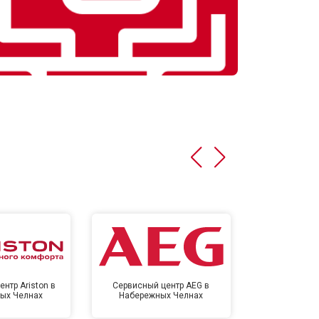
нтр Ariston в
Сервисный центр AEG в
Сервисный цен
ых Челнах
Набережных Челнах
Набереж