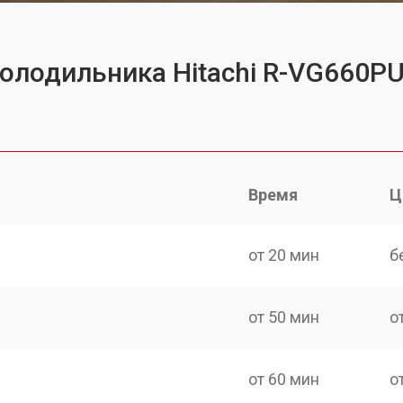
холодильника Hitachi R-VG660
Время
Ц
от 20 мин
б
от 50 мин
о
от 60 мин
о