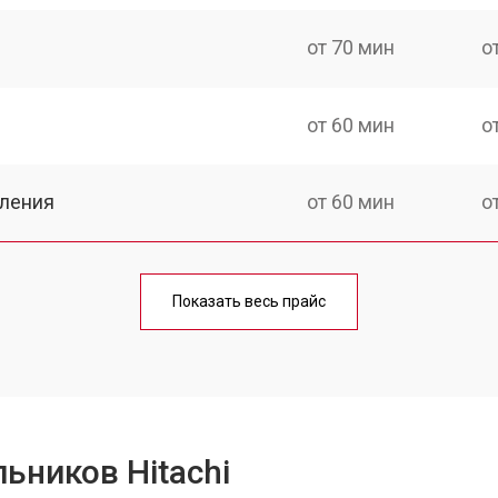
от 70 мин
о
от 60 мин
о
еления
от 60 мин
о
от 50 мин
о
Показать весь прайс
от 70 мин
о
от 60 мин
о
ьников Hitachi