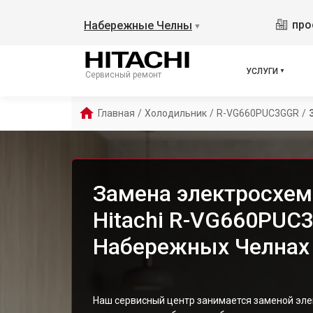
про
Набережные Челны
▼
УСЛУГИ
Сервисный ремонт
Главная
/
Холодильник
/
R-VG660PUC3GGR
/
Замена электросхе
Hitachi R-VG660PUC
Набережных Челнах
Наш сервисный центр занимается заменой эле