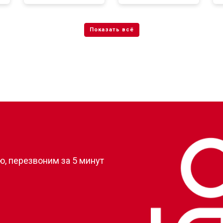
от 50 мин
о
от 80 мин
о
от 50 мин
о
?
, перезвоним за 5 минут