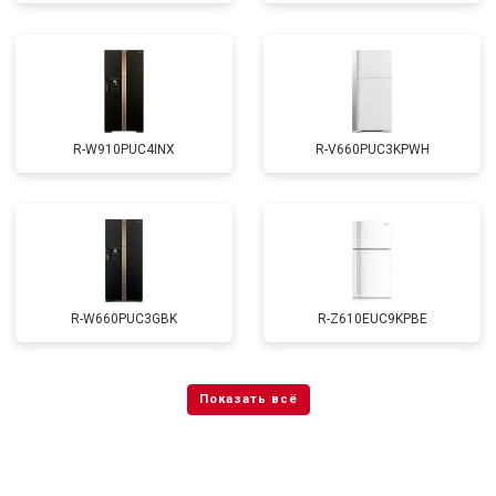
R-W910PUC4INX
R-V660PUC3KPWH
R-W660PUC3GBK
R-Z610EUC9KPBE