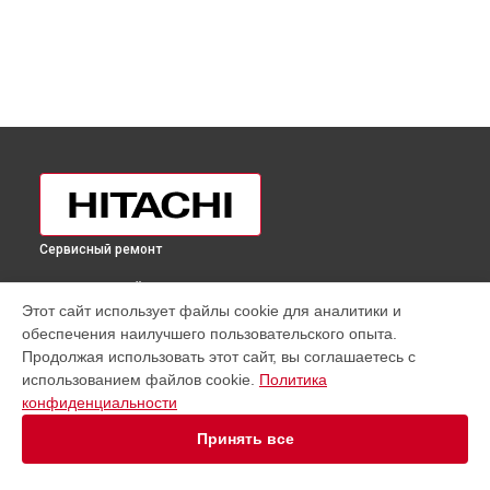
Сервисный ремонт
ВЫБЕРИ СВОЙ ГОРОД
Этот сайт использует файлы cookie для аналитики и
Диагностика холодильника R-VG660PUC3GGR Hitachi в
обеспечения наилучшего пользовательского опыта.
Москве
Продолжая использовать этот сайт, вы соглашаетесь с
Диагностика холодильника R-VG660PUC3GGR Hitachi в
использованием файлов cookie.
Политика
Санкт-Петербурге
конфиденциальности
Диагностика холодильника R-VG660PUC3GGR Hitachi в
Краснодаре
Принять все
Диагностика холодильника R-VG660PUC3GGR Hitachi в
Ростове-на-Дону