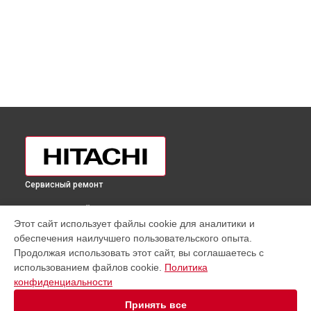
Сервисный ремонт
ВЫБЕРИ СВОЙ ГОРОД
Этот сайт использует файлы cookie для аналитики и
Замена реле холодильника R-VG470PUC3GBK Hitachi в
обеспечения наилучшего пользовательского опыта.
Москве
Продолжая использовать этот сайт, вы соглашаетесь с
Замена реле холодильника R-VG470PUC3GBK Hitachi в
использованием файлов cookie.
Политика
Санкт-Петербурге
конфиденциальности
Замена реле холодильника R-VG470PUC3GBK Hitachi в
Краснодаре
Принять все