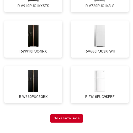
R-V910PUC1KXSTS
R-V720PUC1KSLS
R-W910PUC4INX
R-V660PUC3KPWH
R-W660PUC3GBK
R-Z610EUC9KPBE