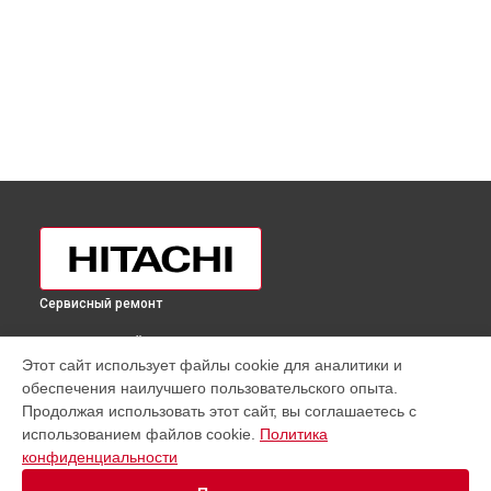
Сервисный ремонт
ВЫБЕРИ СВОЙ ГОРОД
Этот сайт использует файлы cookie для аналитики и
Ремонт испарителя холодильника R-VG470PUC3GBK Hitachi
обеспечения наилучшего пользовательского опыта.
в
Москве
Продолжая использовать этот сайт, вы соглашаетесь с
Ремонт испарителя холодильника R-VG470PUC3GBK Hitachi
использованием файлов cookie.
Политика
в
Санкт-Петербурге
конфиденциальности
Ремонт испарителя холодильника R-VG470PUC3GBK Hitachi
в
Краснодаре