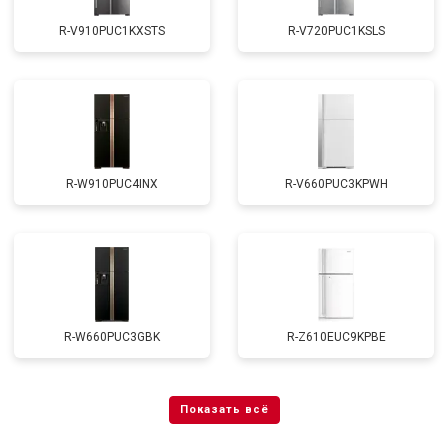
R-V910PUC1KXSTS
R-V720PUC1KSLS
R-W910PUC4INX
R-V660PUC3KPWH
R-W660PUC3GBK
R-Z610EUC9KPBE