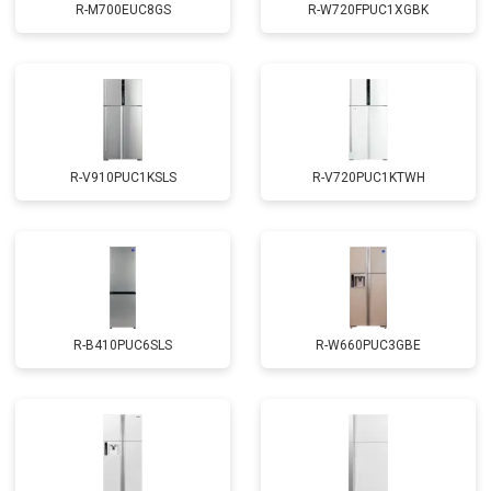
R-M700EUC8GS
R-W720FPUC1XGBK
R-V910PUC1KSLS
R-V720PUC1KTWH
R-B410PUC6SLS
R-W660PUC3GBE