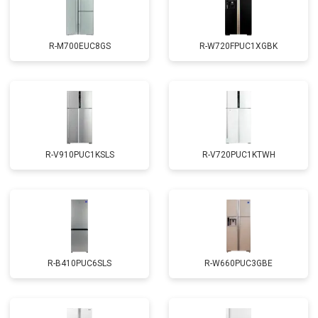
R-M700EUC8GS
R-W720FPUC1XGBK
R-V910PUC1KSLS
R-V720PUC1KTWH
R-B410PUC6SLS
R-W660PUC3GBE