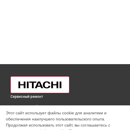
Сервисный ремонт
ВЫБЕРИ СВОЙ ГОРОД
Этот сайт использует файлы cookie для аналитики и
Замена нагревателя оттайки холодильника R-
обеспечения наилучшего пользовательского опыта.
VG400PUC3GBK Hitachi в
Москве
Продолжая использовать этот сайт, вы соглашаетесь с
Замена нагревателя оттайки холодильника R-