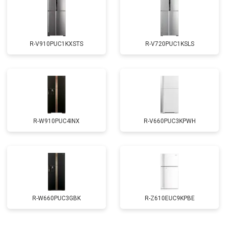
R-V910PUC1KXSTS
R-V720PUC1KSLS
R-W910PUC4INX
R-V660PUC3KPWH
R-W660PUC3GBK
R-Z610EUC9KPBE