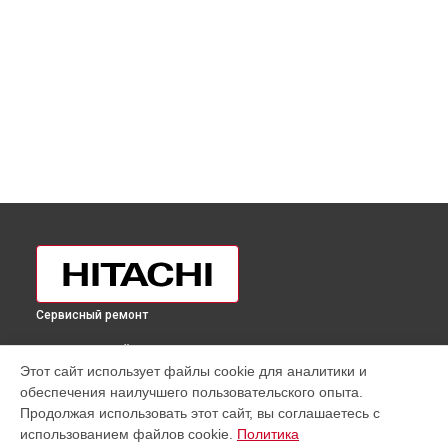
Сервисный ремонт
ВЫБЕРИ СВОЙ ГОРОД
Этот сайт использует файлы cookie для аналитики и
Замена термостата холодильника R-V910PUC1KSLS Hitachi
обеспечения наилучшего пользовательского опыта.
в
Москве
Продолжая использовать этот сайт, вы соглашаетесь с
Замена термостата холодильника R-V910PUC1KSLS Hitachi
использованием файлов cookie.
Политика
в
Санкт-Петербурге