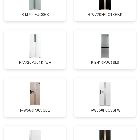
R-M700EUC8GS
R-W720FPUC1XGBK
R-V720PUC1KTWH
R-B410PUC6SLS
R-W660PUC3GBE
R-W660PUC3GPW