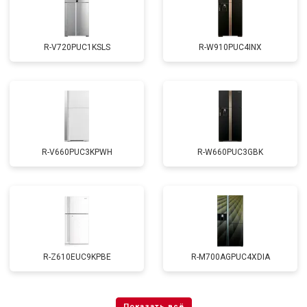
R-V720PUC1KSLS
R-W910PUC4INX
R-V660PUC3KPWH
R-W660PUC3GBK
R-Z610EUC9KPBE
R-M700AGPUC4XDIA