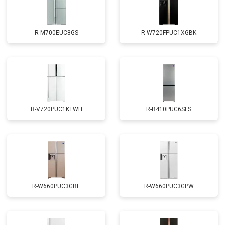
R-M700EUC8GS
R-W720FPUC1XGBK
R-V720PUC1KTWH
R-B410PUC6SLS
R-W660PUC3GBE
R-W660PUC3GPW