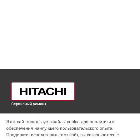
Сервисный ремонт
ВЫБЕРИ СВОЙ ГОРОД
Этот сайт использует файлы cookie для аналитики и
Замена нагревателя оттайки холодильника R-
обеспечения наилучшего пользовательского опыта.
V910PUC1KSLS Hitachi в
Москве
Продолжая использовать этот сайт, вы соглашаетесь с
Замена нагревателя оттайки холодильника R-