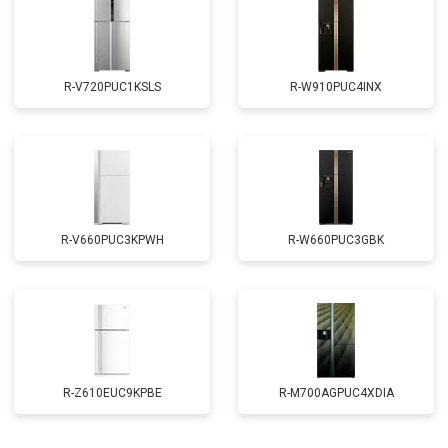
R-V720PUC1KSLS
R-W910PUC4INX
R-V660PUC3KPWH
R-W660PUC3GBK
R-Z610EUC9KPBE
R-M700AGPUC4XDIA