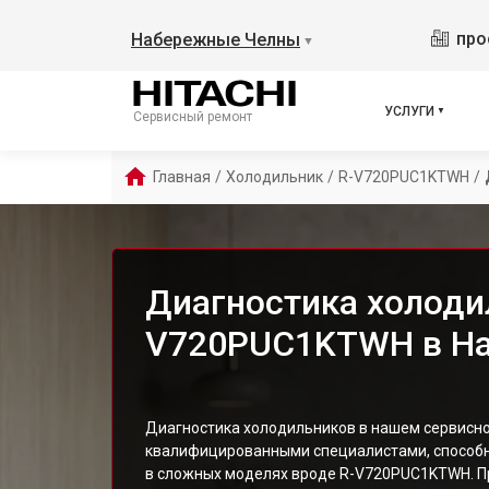
про
Набережные Челны
▼
УСЛУГИ
Сервисный ремонт
Главная
/
Холодильник
/
R-V720PUC1KTWH
/
Диагностика холодил
V720PUC1KTWH в На
Диагностика холодильников в нашем сервисн
квалифицированными специалистами, способ
в сложных моделях вроде R-V720PUC1KTWH. Пр