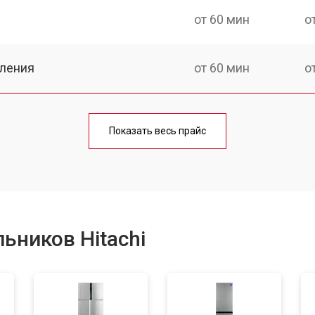
от 60 мин
о
еления
от 60 мин
о
от 50 мин
о
Показать весь прайс
от 70 мин
о
от 60 мин
о
ьников Hitachi
от 70 мин
о
ы, мейн платы)
от 50 мин
о