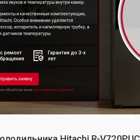
иза звуков и температуры внутри камер.
рументы и качественные комплектующие,
tachi. Особое внимание уделяется
ссор, испаритель и капиллярную трубку, а
и датчиков температуры.
с ремонт
Гарантия до 3-х
обращения
лет
править заявку
 на обработку моих
персональных данных.
холодильника Hitachi R-V720P