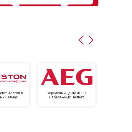
нтр Ariston в
Сервисный центр AEG в
Сервисный цен
ых Челнах
Набережных Челнах
Набереж