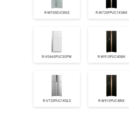
R-M700EUC8GS
R-W720FPUC1XGBK
Ремонт/замена датчика температу
Замена термостата
R-VG660PUC3GPW
R-W910PUC4GBK
Замена дефростера
Замена мотор-компрессора
Замена нагревателя испарителя
R-V720PUC1KSLS
R-W910PUC4INX
Замена нагревателя оттайки