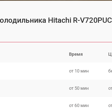
холодильника Hitachi R-V720PU
Время
Ц
от 10 мин
б
от 50 мин
о
от 60 мин
о