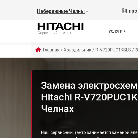
про
Набережные Челны
▼
УСЛУГИ
Сервисный ремонт
Главная
/
Холодильник
/
R-V720PUC1KSLS
/
З
Замена электросхе
Hitachi R-V720PUC1
Челнах
Наш сервисный центр занимается заменой эле