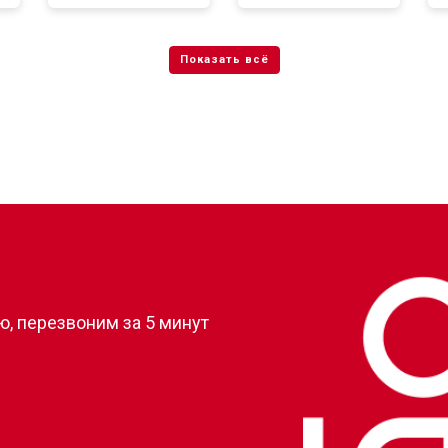
от 50 мин
о
от 80 мин
о
от 50 мин
о
?
, перезвоним за 5 минут