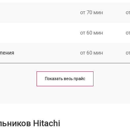
от 70 мин
о
от 60 мин
о
еления
от 60 мин
о
от 50 мин
о
Показать весь прайс
от 70 мин
о
от 60 мин
о
ьников Hitachi