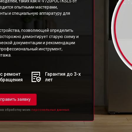
оделей, таких как R-V720PUC1KSLS от
водится опытными мастерами,
ты и специальную аппаратуру для
устройства, позволяющей определить
 осторожно демонтирует старую схему и
ческой документации и рекомендации
 профессиональный инструмент,
нтажа.
с ремонт
Гарантия до 3-х
обращения
лет
править заявку
 на обработку моих
персональных данных.