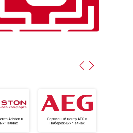
нтр Ariston в
Сервисный центр AEG в
Сервисный цен
ых Челнах
Набережных Челнах
Набереж