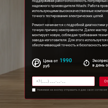
поддерживая работоспособность популярных м
надежного производителя Hitachi. Работа про
использующими высококачественные компонен
точного тестирования электрических цепей.
Ремонт начинается с подробной диагностики 
точную причину неисправности. Далее мастер
монтирует новую, соблюдая требования техни
завода-изготовителя. Для этого используется
обеспечивающий точность и безопасность мо
1990
Экспрес
Цена от
в день 
руб
От
Нажимая на кнопку отправить я даю свое согласие