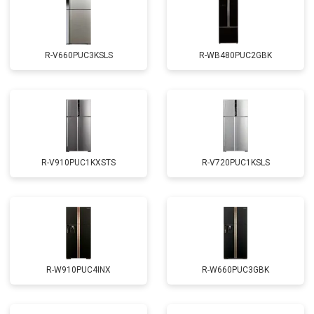
R-V660PUC3KSLS
R-WB480PUC2GBK
R-V910PUC1KXSTS
R-V720PUC1KSLS
R-W910PUC4INX
R-W660PUC3GBK