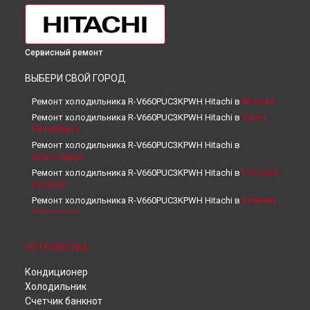
Сервисный ремонт
ВЫБЕРИ СВОЙ ГОРОД
Ремонт холодильника R-V660PUC3KPWH Hitachi в
Москве
Ремонт холодильника R-V660PUC3KPWH Hitachi в
Санкт-
Петербурге
Ремонт холодильника R-V660PUC3KPWH Hitachi в
Краснодаре
Ремонт холодильника R-V660PUC3KPWH Hitachi в
Ростове-
на-Дону
Ремонт холодильника R-V660PUC3KPWH Hitachi в
Нижнем
Новгороде
Ремонт холодильника R-V660PUC3KPWH Hitachi в
Новосибирске
УСТРОЙСТВА
Ремонт холодильника R-V660PUC3KPWH Hitachi в
Челябинске
Кондиционер
Ремонт холодильника R-V660PUC3KPWH Hitachi в
Холодильник
Екатеринбурге
Счетчик банкнот