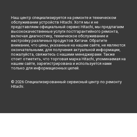
Оренбурге
Ремонт холодильника R-V660PUC3KPWH Hitachi в
Кемерово
Наш центр специализируется на ремонте и техническом
Ремонт холодильника R-V660PUC3KPWH Hitachi в
обслуживании устройств Hitachi. Хотя мы и не
Новокузнецке
представляем официальный сервис Hitachi, мы предлагаем
высококачественные услуги постгарантийного ремонта,
Ремонт холодильника R-V660PUC3KPWH Hitachi в
Рязани
включая диагностику, техническое обслуживание и
настройку различных продуктов Хитачи. Обратите
Ремонт холодильника R-V660PUC3KPWH Hitachi в
внимание, что цены, указанные на нашем сайте, не являются
Астрахани
окончательными; для получения актуальной информации,
Ремонт холодильника R-V660PUC3KPWH Hitachi в
пожалуйста, свяжитесь с нашими менеджерами. Также
Набережных Челнах
стоит отметить, что торговая марка Hitachi, упоминаемая на
нашем сайте, зарегистрирована и используется нами
Ремонт холодильника R-V660PUC3KPWH Hitachi в
Липецке
только для информационных целей.
© 2026 Специализированный сервисный центр по ремонту
Hitachi.