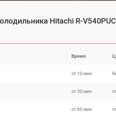
холодильника Hitachi R-V540PU
Время
Ц
от 10 мин
б
от 50 мин
о
от 60 мин
о