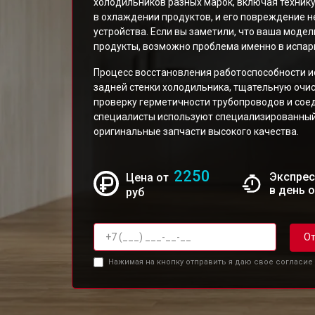
холодильников разных марок, включая технику 
в охлаждении продуктов, и его повреждение н
устройства. Если вы заметили, что ваша моде
продукты, возможно проблема именно в испар
Процесс восстановления работоспособности и
задней стенки холодильника, тщательную очис
проверку герметичности трубопроводов и сое
специалисты используют специализированный 
оригинальные запчасти высокого качества.
2250
Экспрес
Цена от
в день 
руб
От
Нажимая на кнопку отправить я даю свое согласие