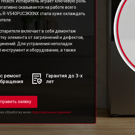
Hitachi. Испаритель играет ключевую роль
егативно сказывается на работе всего
ль R-V540PUC3KXINX стала хуже охлаждать
ителе.
спарителя включает в себя демонтаж
тку элемента от загрязнений и дефектов,
динений. Для устранения неполадок
инструмент и оборудование, а также
с ремонт
Гарантия до 3-х
обращения
лет
править заявку
 на обработку моих
персональных данных.