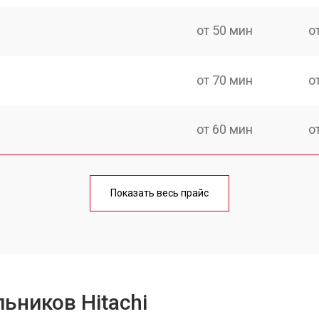
от 50 мин
о
от 70 мин
о
от 60 мин
о
еления
от 60 мин
о
Показать весь прайс
от 70 мин
о
от 60 мин
о
ьников Hitachi