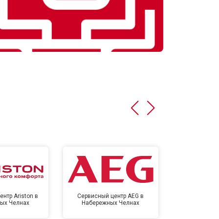
нтр Ariston в
Сервисный центр AEG в
Сервисный цен
ых Челнах
Набережных Челнах
Набереж