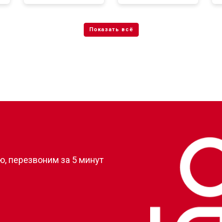
от 50 мин
о
от 80 мин
о
от 50 мин
о
?
, перезвоним за 5 минут