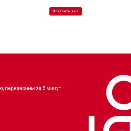
от 50 мин
о
от 80 мин
о
от 50 мин
о
?
, перезвоним за 5 минут