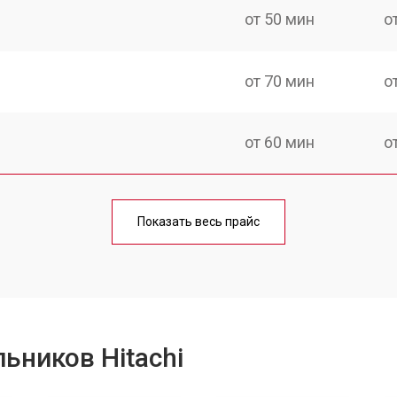
от 50 мин
о
от 70 мин
о
от 60 мин
о
еления
от 60 мин
о
Показать весь прайс
от 50 мин
о
от 70 мин
о
ьников Hitachi
от 60 мин
о