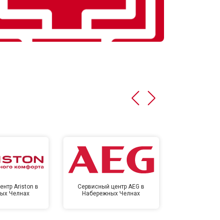
нтр Ariston в
Сервисный центр AEG в
Сервисный цен
ых Челнах
Набережных Челнах
Набереж