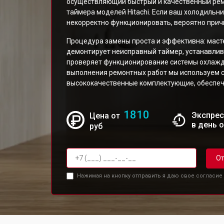
осуществляющий быстрый и качественный рем
таймера моделей Hitachi. Если ваш холодиль
некорректно функционировать, вероятно причи
Процедура замены проста и эффективна: маст
демонтирует неисправный таймер, устанавлив
проверяет функционирование системы охлажд
выполнения ремонтных работ мы используем 
высококачественные комплектующие, обеспеч
1810
Экспрес
Цена от
в день 
руб
От
Нажимая на кнопку отправить я даю свое согласие