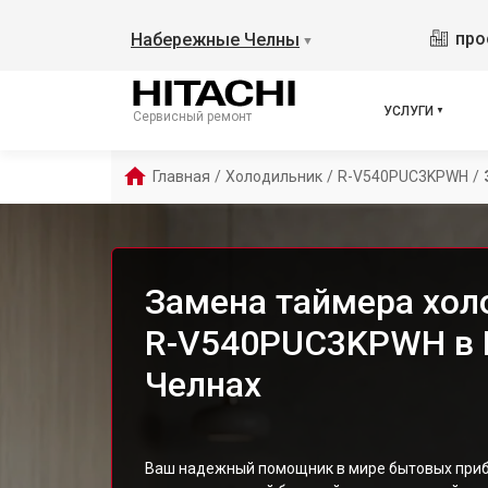
про
Набережные Челны
▼
УСЛУГИ
Сервисный ремонт
Главная
/
Холодильник
/
R-V540PUC3KPWH
/
Замена таймера холо
R-V540PUC3KPWH в
Челнах
Ваш надежный помощник в мире бытовых приб