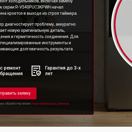
онт холодильников, включая замену
ник серии R-V540PUC3KPWH начал
на кроется в выходе из строя таймера.
ер диагностирует проблему, аккуратно
ает новую оригинальную деталь,
ения и герметичность соединения. Для
специализированные инструменты и
ивающие долговечность результата.
с ремонт
Гарантия до 3-х
обращения
лет
править заявку
 на обработку моих
персональных данных.