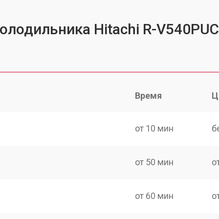
холодильника Hitachi R-V540P
Время
Ц
от 10 мин
б
от 50 мин
о
от 60 мин
о