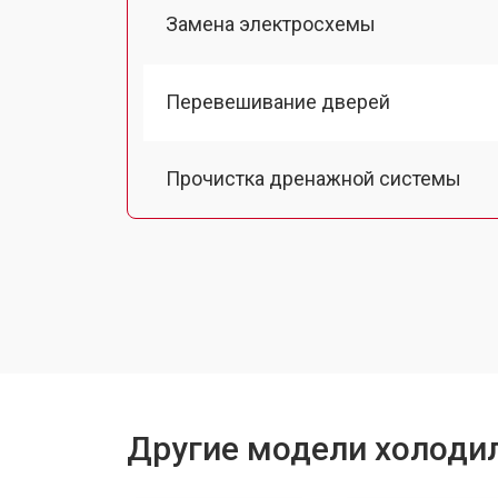
Замена электросхемы
Перевешивание дверей
Прочистка дренажной системы
Ремонт датчика морозильного отд
Ремонт испарителя
Устранение засора трубопровода
Другие модели холодил
Замена трубопровода