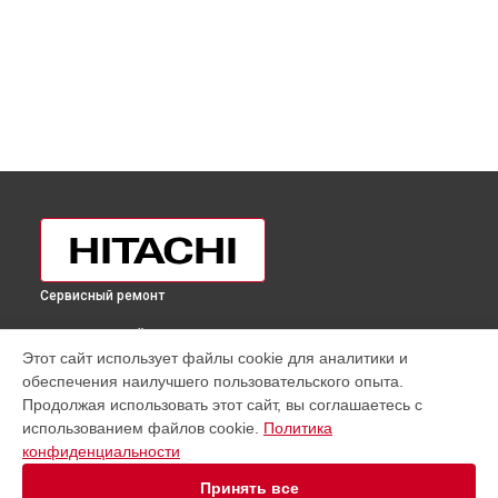
Сервисный ремонт
ВЫБЕРИ СВОЙ ГОРОД
Этот сайт использует файлы cookie для аналитики и
Замена ТЭН холодильника R-S700PUC2GBK Hitachi в
обеспечения наилучшего пользовательского опыта.
Москве
Продолжая использовать этот сайт, вы соглашаетесь с
Замена ТЭН холодильника R-S700PUC2GBK Hitachi в
Санкт-
использованием файлов cookie.
Политика
Петербурге
конфиденциальности
Замена ТЭН холодильника R-S700PUC2GBK Hitachi в
Краснодаре
Принять все