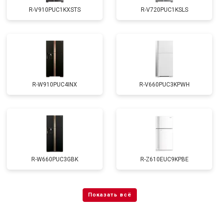
R-V910PUC1KXSTS
R-V720PUC1KSLS
R-W910PUC4INX
R-V660PUC3KPWH
R-W660PUC3GBK
R-Z610EUC9KPBE