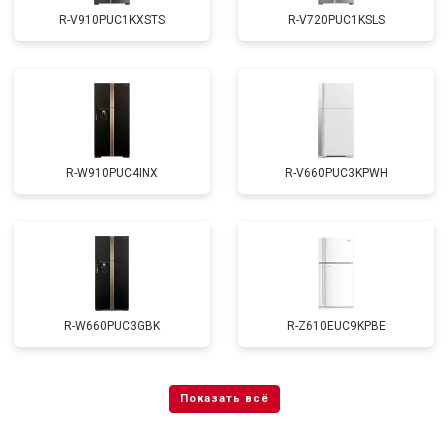
R-V910PUC1KXSTS
R-V720PUC1KSLS
R-W910PUC4INX
R-V660PUC3KPWH
R-W660PUC3GBK
R-Z610EUC9KPBE