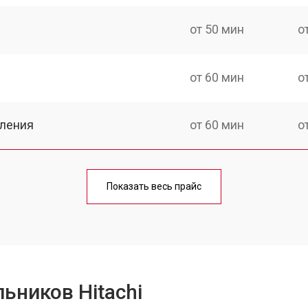
от 50 мин
о
от 60 мин
о
еления
от 60 мин
о
от 50 мин
о
Показать весь прайс
от 70 мин
о
от 60 мин
о
ьников Hitachi