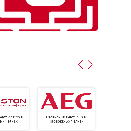
нтр Ariston в
Сервисный центр AEG в
Сервисный цен
ых Челнах
Набережных Челнах
Набереж