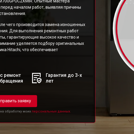
-M700GPUC2XMIR. Опытные мастера
 перед началом работ, выявляя причины
становления.
сле чего производится замена изношенных
ления. Для выполнения ремонтных работ
ты, гарантирующие высокое качество и
нимание уделяется подбору оригинальных
ка Hitachi, что обеспечивает
с ремонт
Гарантия до 3-х
обращения
лет
править заявку
 на обработку моих
персональных данных.