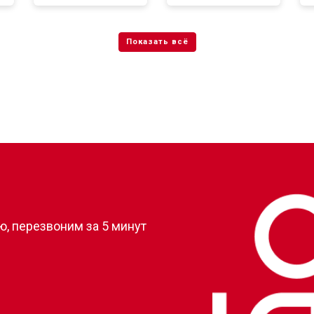
от 50 мин
о
от 80 мин
о
от 50 мин
о
?
, перезвоним за 5 минут