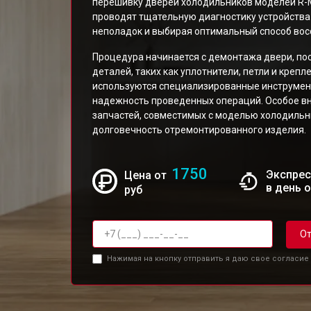
перешивку дверей холодильников моделей R
проводят тщательную диагностику устройства
неполадок и выбирая оптимальный способ вос
Процедура начинается с демонтажа двери, по
деталей, таких как уплотнители, петли и креп
используются специализированные инструмен
надежность проведенных операций. Особое в
запчастей, совместимых с моделью холодильни
долговечность отремонтированного изделия.
1750
Экспрес
Цена от
в день 
руб
От
Нажимая на кнопку отправить я даю свое согласие