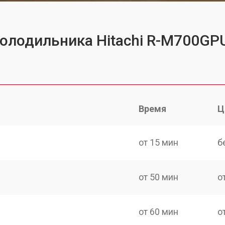
холодильника Hitachi R-M700G
Время
Ц
от 15 мин
б
от 50 мин
о
от 60 мин
о