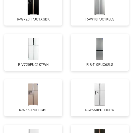
R-W720FPUC1XGBK
R-V910PUC1KSLS
R-V720PUC1KTWH
R-B410PUC6SLS
R-W660PUC3GBE
R-W660PUC3GPW