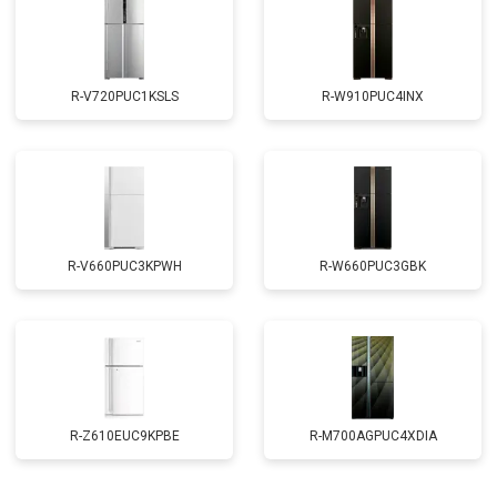
R-V720PUC1KSLS
R-W910PUC4INX
R-V660PUC3KPWH
R-W660PUC3GBK
R-Z610EUC9KPBE
R-M700AGPUC4XDIA