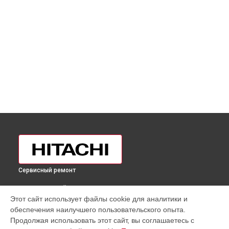
Сервисный ремонт
ВЫБЕРИ СВОЙ ГОРОД
Этот сайт использует файлы cookie для аналитики и
Замена нагревателя оттайки холодильника R-M700EUC8GS
обеспечения наилучшего пользовательского опыта.
Hitachi в
Москве
Продолжая использовать этот сайт, вы соглашаетесь с
Замена нагревателя оттайки холодильника R-M700EUC8GS