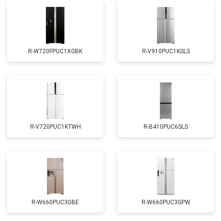
Устранение утечки хладагента
от 1900 ₽
Заказать
R-W720FPUC1XGBK
R-V910PUC1KSLS
R-V720PUC1KTWH
R-B410PUC6SLS
R-W660PUC3GBE
R-W660PUC3GPW