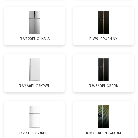
R-V720PUC1KSLS
R-W910PUC4INX
R-V660PUC3KPWH
R-W660PUC3GBK
R-Z610EUC9KPBE
R-M700AGPUC4XDIA