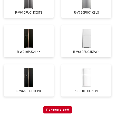
R-V910PUC1KXSTS
R-V720PUC1KSLS
R-W910PUC4INX
R-V660PUC3KPWH
R-W660PUC3GBK
R-Z610EUC9KPBE