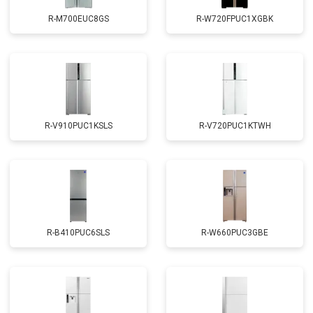
R-M700EUC8GS
R-W720FPUC1XGBK
R-V910PUC1KSLS
R-V720PUC1KTWH
R-B410PUC6SLS
R-W660PUC3GBE