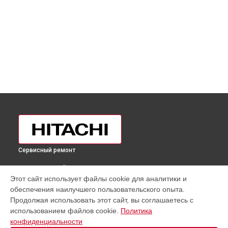
Сервисный ремонт
ВЫБЕРИ СВОЙ ГОРОД
Этот сайт использует файлы cookie для аналитики и
Замена электросхемы холодильника R-H330PUC4KPWH
обеспечения наилучшего пользовательского опыта.
Hitachi в
Москве
Продолжая использовать этот сайт, вы соглашаетесь с
Замена электросхемы холодильника R-H330PUC4KPWH
использованием файлов cookie.
Политика
Hitachi в
Санкт-Петербурге
конфиденциальности
Замена электросхемы холодильника R-H330PUC4KPWH