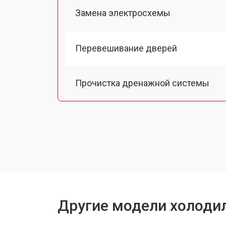
Замена электросхемы
Перевешивание дверей
Прочистка дренажной системы
Ремонт датчика морозильного отд
Ремонт испарителя
Устранение засора трубопровода
Другие модели холодил
Замена трубопровода