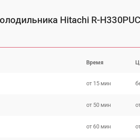
холодильника Hitachi R-H330P
Время
Ц
от 15 мин
б
от 50 мин
о
от 60 мин
о