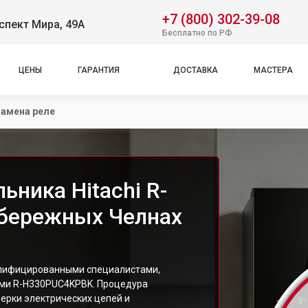
+7 (800) 302-39-08
спект Мира, 49А
Бесплатно по РФ
ЦЕНЫ
ГАРАНТИЯ
ДОСТАВКА
МАСТЕРА
амена реле
ьника Hitachi R-
бережных Челнах
алифицированными специалистами,
ми R-H330PUC4KPBK. Процедура
верки электрических цепей и