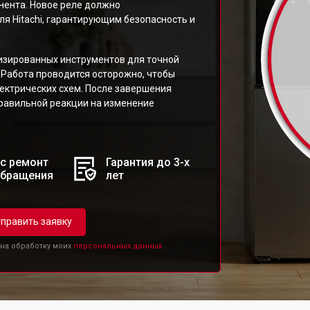
ента. Новое реле должно
я Hitachi, гарантирующим безопасность и
изированных инструментов для точной
 Работа проводится осторожно, чтобы
ектрических схем. После завершения
правильной реакции на изменение
с ремонт
Гарантия до 3-х
обращения
лет
править заявку
 на обработку моих
персональных данных.