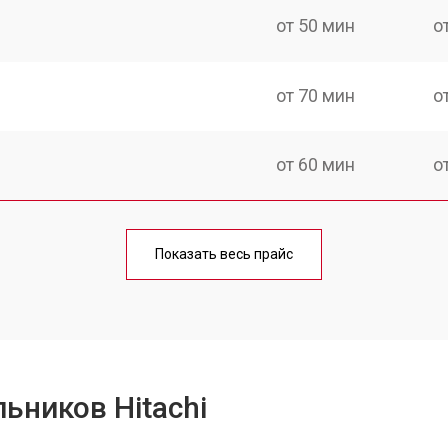
от 50 мин
о
от 70 мин
о
от 60 мин
о
еления
от 60 мин
о
Показать весь прайс
от 50 мин
о
от 70 мин
о
ьников Hitachi
от 60 мин
о