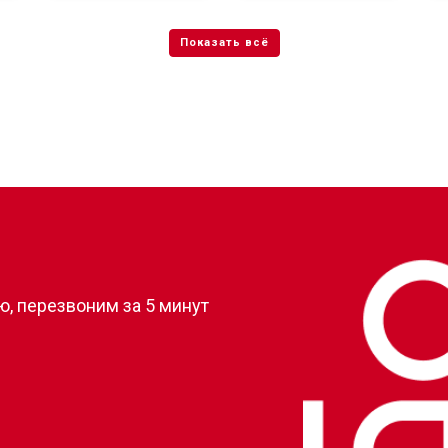
от 80 мин
о
от 50 мин
о
от 50 мин
о
?
, перезвоним за 5 минут