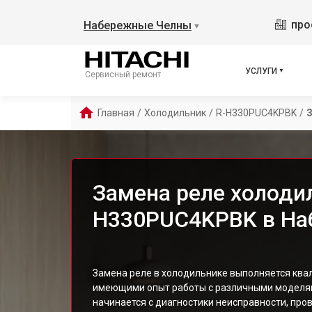
про
Набережные Челны
▼
УСЛУГИ
Сервисный ремонт
Главная
/
Холодильник
/
R-H330PUC4KPBK
/
З
Замена реле холодил
H330PUC4KPBK в На
Замена реле в холодильнике выполняется кв
имеющими опыт работы с различными моделя
начинается с диагностики неисправности, про