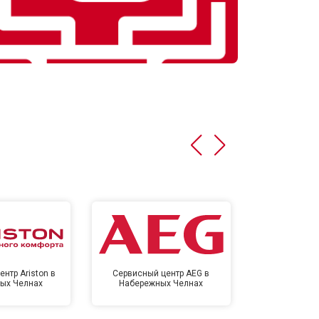
нтр Ariston в
Сервисный центр AEG в
Сервисный цен
ых Челнах
Набережных Челнах
Набереж