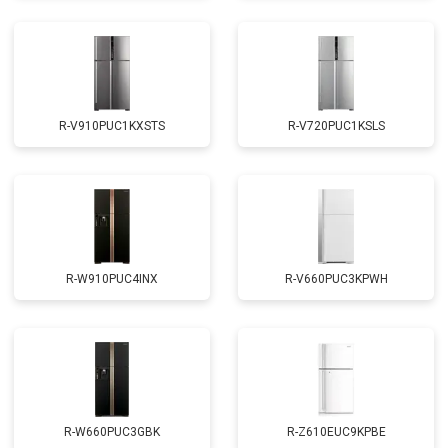
R-V910PUC1KXSTS
R-V720PUC1KSLS
R-W910PUC4INX
R-V660PUC3KPWH
R-W660PUC3GBK
R-Z610EUC9KPBE