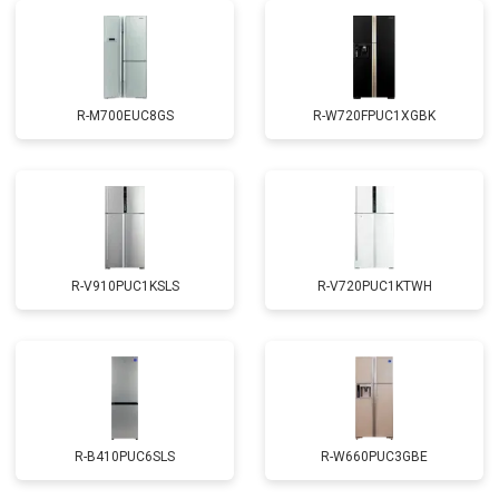
Устранение утечки хладагента
от 1900 ₽
Заказать
R-M700EUC8GS
R-W720FPUC1XGBK
R-V910PUC1KSLS
R-V720PUC1KTWH
R-B410PUC6SLS
R-W660PUC3GBE