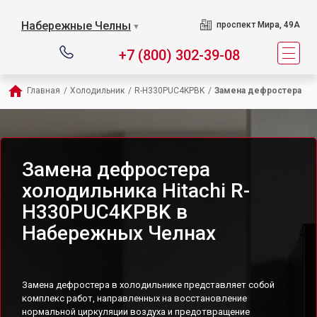
Набережные Челны
проспект Мира, 49А
▼
+7 (800) 302-39-08
Главная
/
Холодильник
/
R-H330PUC4KPBK
/
Замена дефростера
Замена дефростера
холодильника Hitachi R-
H330PUC4KPBK в
Набережных Челнах
Замена дефростера в холодильнике представляет собой
комплекс работ, направленных на восстановление
нормальной циркуляции воздуха и предотвращение