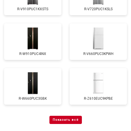
R-V910PUC1KXSTS
R-V720PUC1KSLS
R-W910PUC4INX
R-V660PUC3KPWH
R-W660PUC3GBK
R-Z610EUC9KPBE