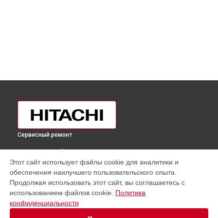
Сервисный ремонт
ВЫБЕРИ СВОЙ ГОРОД
Этот сайт использует файлы cookie для аналитики и
Ремонт испарителя холодильника R-H330PUC4KPBK Hitachi
обеспечения наилучшего пользовательского опыта.
в
Москве
Продолжая использовать этот сайт, вы соглашаетесь с
Ремонт испарителя холодильника R-H330PUC4KPBK Hitachi
использованием файлов cookie.
Политика
в
Санкт-Петербурге
конфиденциальности
Ремонт испарителя холодильника R-H330PUC4KPBK Hitachi
в
Краснодаре