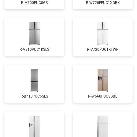
R-M700EUC8GS
R-W720FPUC1XGBK
R-V910PUC1KSLS
R-V720PUC1KTWH
R-B410PUC6SLS
R-W660PUC3GBE