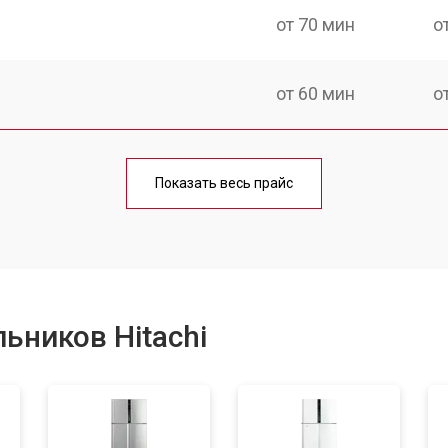
от 70 мин
о
от 60 мин
о
еления
от 60 мин
о
Показать весь прайс
от 50 мин
о
от 70 мин
о
ьников Hitachi
от 60 мин
о
от 70 мин
о