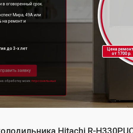
 в оговоренный срок.
спект Мира, 49А или
% на ремонт и
ия до 3-х лет
Цена ремон
от 1700 р.
править заявку
 на обработку моих
персональных
холодильника Hitachi R-H330P