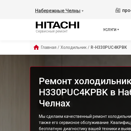
про
Набережные Челны
▼
УСЛУГИ
Сервисный ремонт
Главная
/
Холодильник
/
R-H330PUC4KPBK
Ремонт холодильника
H330PUC4KPBK в Н
Челнах
Мы сделаем качественный ремонт холодильник
также его сервисное обслуживание. Квалифи
бесплатную диагностику вашей техники и выяв