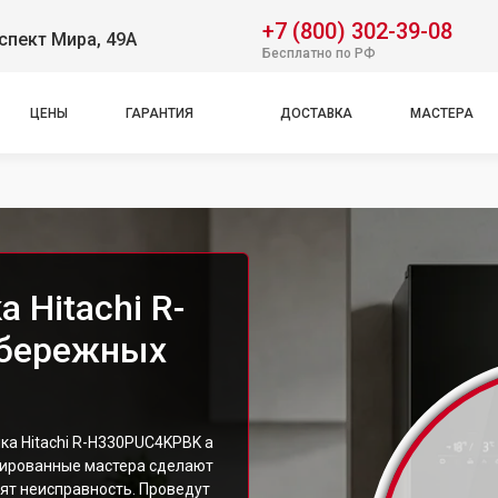
+7 (800) 302-39-08
спект Мира, 49А
Бесплатно по РФ
ЦЕНЫ
ГАРАНТИЯ
ДОСТАВКА
МАСТЕРА
 Hitachi R-
абережных
а Hitachi R-H330PUC4KPBK а
цированные мастера сделают
ят неисправность. Проведут