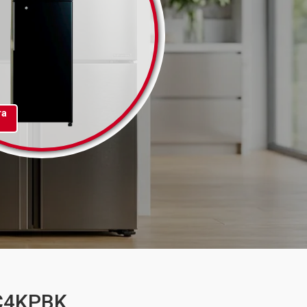
та
UC4KPBK