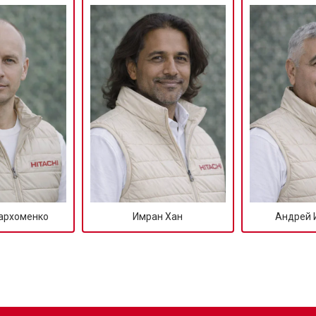
архоменко
Имран Хан
Андрей 