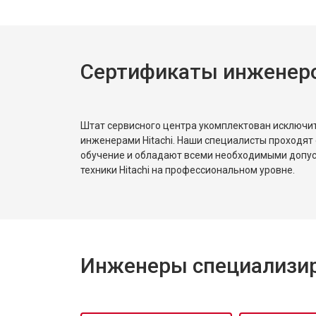
Замена нагревателя оттайки
Сертификаты инженеров
Замена реле
Устранение утечки хладагента
Штат сервисного центра укомплектован исключ
инженерами Hitachi. Наши специалисты проходят
обучение и обладают всеми необходимыми допу
техники Hitachi на профессиональном уровне.
Инженеры специализиро