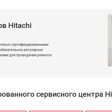
от 50 мин
о
 Hitachi
от 80 мин
о
от 50 мин
о
ительно сертифицированными
 обязательное регулярное
сками для проведения ремонта
ванного сервисного центра Hi