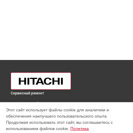
Сервисный ремонт
ВЫБЕРИ СВОЙ ГОРОД
Этот сайт использует файлы cookie для аналитики и
Замена трубопровода холодильника R-BG410PUC6XXGR
обеспечения наилучшего пользовательского опыта.
Hitachi в
Москве
Продолжая использовать этот сайт, вы соглашаетесь с
Замена трубопровода холодильника R-BG410PUC6XXGR
использованием файлов cookie.
Политика
Hitachi в
Санкт-Петербурге