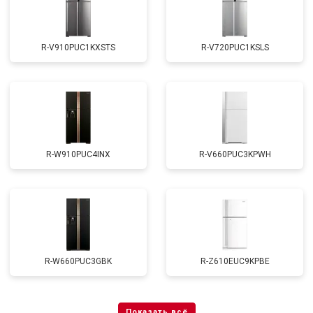
R-V910PUC1KXSTS
R-V720PUC1KSLS
R-W910PUC4INX
R-V660PUC3KPWH
R-W660PUC3GBK
R-Z610EUC9KPBE