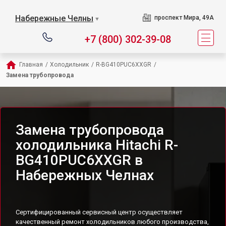
Набережные Челны
проспект Мира, 49А
▼
+7 (800) 302-39-08
Главная
/
Холодильник
/
R-BG410PUC6XXGR
/
Замена трубопровода
Замена трубопровода
холодильника Hitachi R-
BG410PUC6XXGR в
Набережных Челнах
Сертифицированный сервисный центр осуществляет
качественный ремонт холодильников любого производства,