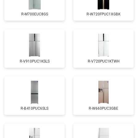
R-M700EUC8GS
R-W720FPUC1XGBK
R-V910PUC1KSLS
R-V720PUC1KTWH
R-B410PUC6SLS
R-W660PUC3GBE