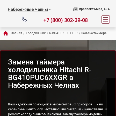
Набережные Челны
проспект Мира, 49А
▼
+7 (800) 302-39-08
Главная
/
Холодильник
/
R-BG410PUC6XXGR
/
Замена таймера
Замена таймера
холодильника Hitachi R-
BG410PUC6XXGR в
Набережных Челнах
Ваш надежный помощник в мире бытовых приборов — наш
сервисный центр, осуществляющий быстрый и качественный
ремонт холодильников, включая замену таймера моделей