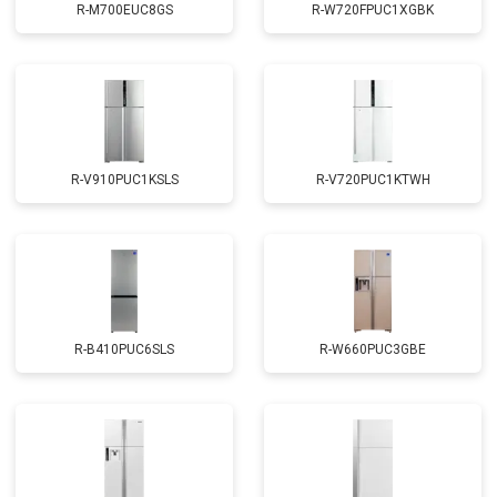
R-M700EUC8GS
R-W720FPUC1XGBK
R-V910PUC1KSLS
R-V720PUC1KTWH
R-B410PUC6SLS
R-W660PUC3GBE