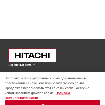
Сервисный ремонт
ВЫБЕРИ СВОЙ ГОРОД
Этот сайт использует файлы cookie для аналитики и
Замена таймера холодильника R-BG410PUC6XXGR Hitachi в
обеспечения наилучшего пользовательского опыта.
Москве
Продолжая использовать этот сайт, вы соглашаетесь с
Замена таймера холодильника R-BG410PUC6XXGR Hitachi в
использованием файлов cookie.
Политика
Санкт-Петербурге
конфиденциальности
Замена таймера холодильника R-BG410PUC6XXGR Hitachi в
Краснодаре