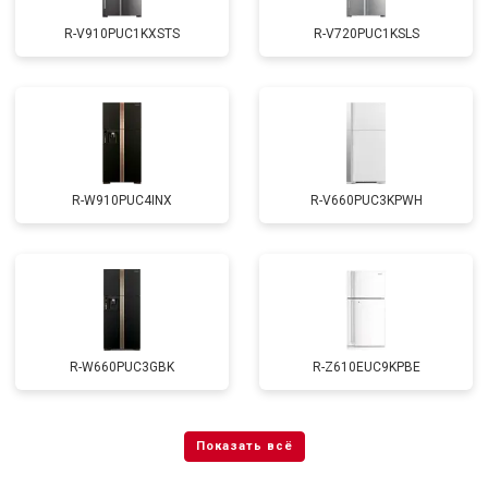
R-V910PUC1KXSTS
R-V720PUC1KSLS
R-W910PUC4INX
R-V660PUC3KPWH
R-W660PUC3GBK
R-Z610EUC9KPBE