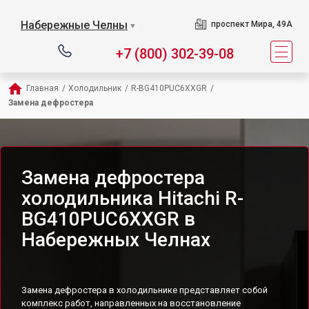
Набережные Челны
проспект Мира, 49А
▼
+7 (800) 302-39-08
Главная
/
Холодильник
/
R-BG410PUC6XXGR
/
Замена дефростера
Замена дефростера
холодильника Hitachi R-
BG410PUC6XXGR в
Набережных Челнах
Замена дефростера в холодильнике представляет собой
комплекс работ, направленных на восстановление