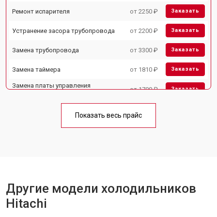
Ремонт испарителя
от 2250 ₽
Заказать
Устранение засора трубопровода
от 2200 ₽
Заказать
Замена трубопровода
от 3300 ₽
Заказать
Замена таймера
от 1810 ₽
Заказать
Замена платы управления
от 1700 ₽
Заказать
(мат.платы, мейн платы)
Ремонт/замена датчика
от 2550 ₽
Заказать
температуры
Показать весь прайс
Замена термостата
от 1700 ₽
Заказать
Замена мотор-компрессора
от 3650 ₽
Заказать
Замена нагревателя испарителя
от 2550 ₽
Заказать
Другие модели холодильников
Замена нагревателя оттайки
от 2300 ₽
Заказать
Hitachi
Замена реле
от 2550 ₽
Заказать