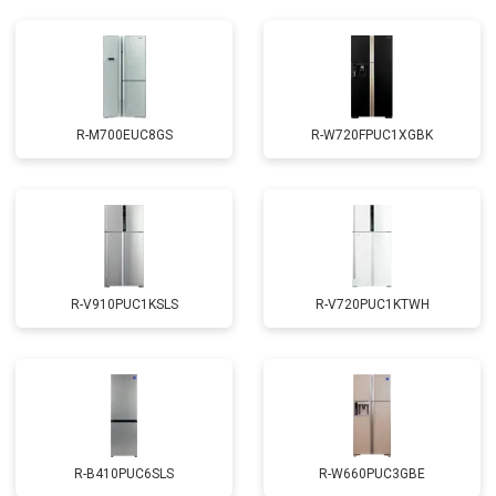
Устранение утечки хладагента
от 1900 ₽
Заказать
R-M700EUC8GS
R-W720FPUC1XGBK
R-V910PUC1KSLS
R-V720PUC1KTWH
R-B410PUC6SLS
R-W660PUC3GBE