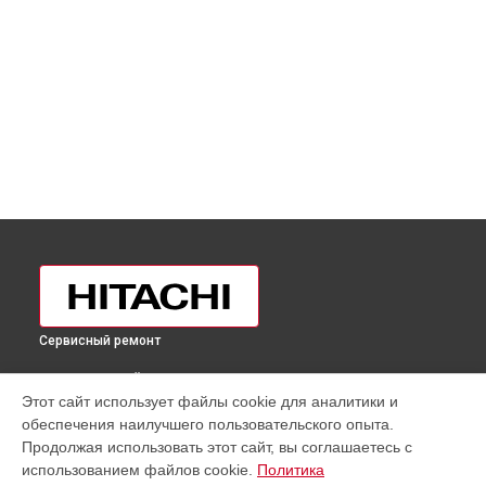
Сервисный ремонт
ВЫБЕРИ СВОЙ ГОРОД
Этот сайт использует файлы cookie для аналитики и
Замена фильтра осушителя холодильника R-
обеспечения наилучшего пользовательского опыта.
BG410PUC6XGS Hitachi в
Москве
Продолжая использовать этот сайт, вы соглашаетесь с
Замена фильтра осушителя холодильника R-
использованием файлов cookie.
Политика
BG410PUC6XGS Hitachi в
Санкт-Петербурге