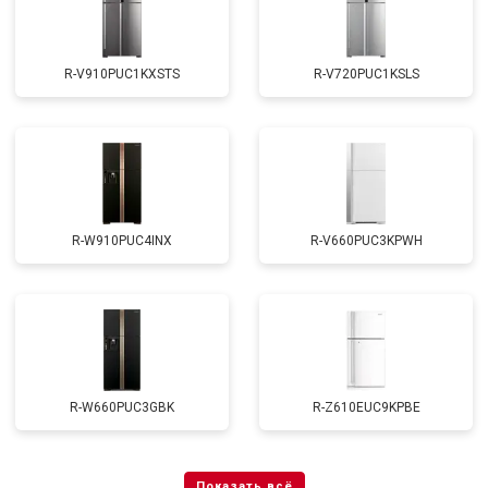
R-V910PUC1KXSTS
R-V720PUC1KSLS
R-W910PUC4INX
R-V660PUC3KPWH
R-W660PUC3GBK
R-Z610EUC9KPBE