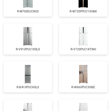
R-M700EUC8GS
R-W720FPUC1XGBK
R-V910PUC1KSLS
R-V720PUC1KTWH
R-B410PUC6SLS
R-W660PUC3GBE