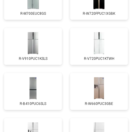
R-M700EUC8GS
R-W720FPUC1XGBK
R-V910PUC1KSLS
R-V720PUC1KTWH
R-B410PUC6SLS
R-W660PUC3GBE