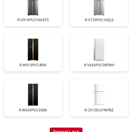
R-V910PUC1KXSTS
R-V720PUC1KSLS
R-W910PUC4INX
R-V660PUC3KPWH
R-W660PUC3GBK
R-Z610EUC9KPBE