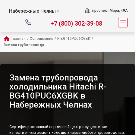
Набережные Челны
проспект Мира, 49А
▼
+7 (800) 302-39-08
Главная
/
Холодильник
/
R-BG410PUC6XGBK
/
Замена трубопровода
Замена трубопровода
холодильника Hitachi R-
BG410PUC6XGBK в
Набережных Челнах
Сертифицированный сервисный центр осуществляет
качественный ремонт холодильников любого производства,