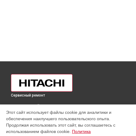
Сервисный ремонт
ВЫБЕРИ СВОЙ ГОРОД
Этот сайт использует файлы cookie для аналитики и
Замена трубопровода холодильника R-BG410PUC6XGBK
обеспечения наилучшего пользовательского опыта.
Hitachi в
Москве
Продолжая использовать этот сайт, вы соглашаетесь с
Замена трубопровода холодильника R-BG410PUC6XGBK
использованием файлов cookie.
Политика
Hitachi в
Санкт-Петербурге