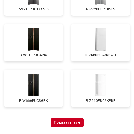
R-V910PUC1KXSTS
R-V720PUC1KSLS
R-W910PUC4INX
R-V660PUC3KPWH
R-W660PUC3GBK
R-Z610EUC9KPBE