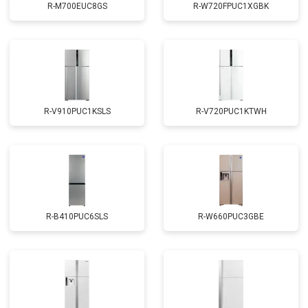
R-M700EUC8GS
R-W720FPUC1XGBK
R-V910PUC1KSLS
R-V720PUC1KTWH
R-B410PUC6SLS
R-W660PUC3GBE