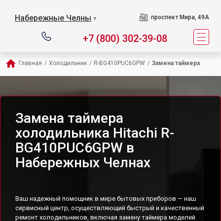
Набережные Челны
проспект Мира, 49А
▼
+7 (800) 302-39-08
Главная
/
Холодильник
/
R-BG410PUC6GPW
/
Замена таймера
Замена таймера
холодильника Hitachi R-
BG410PUC6GPW в
Набережных Челнах
Ваш надежный помощник в мире бытовых приборов — наш
сервисный центр, осуществляющий быстрый и качественный
ремонт холодильников, включая замену таймера моделей