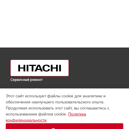
Сервисный ремонт
ВЫБЕРИ СВОЙ ГОРОД
Этот сайт использует файлы cookie для аналитики и
Замена таймера холодильника R-BG410PUC6GPW Hitachi в
обеспечения наилучшего пользовательского опыта.
Москве
Продолжая использовать этот сайт, вы соглашаетесь с
Замена таймера холодильника R-BG410PUC6GPW Hitachi в
использованием файлов cookie.
Политика
Санкт-Петербурге
конфиденциальности
Замена таймера холодильника R-BG410PUC6GPW Hitachi в
Краснодаре