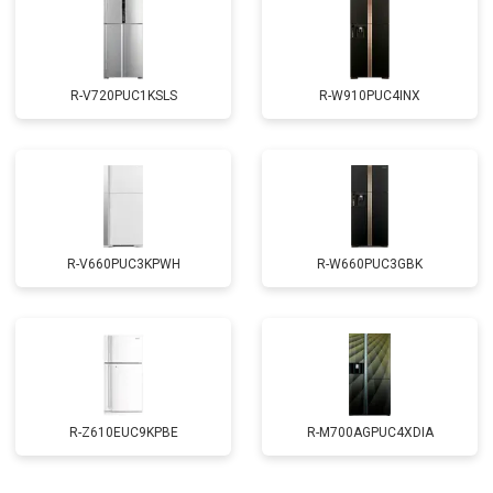
R-V720PUC1KSLS
R-W910PUC4INX
R-V660PUC3KPWH
R-W660PUC3GBK
R-Z610EUC9KPBE
R-M700AGPUC4XDIA