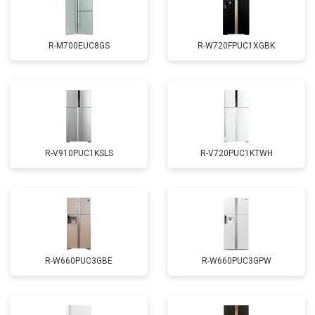
R-M700EUC8GS
R-W720FPUC1XGBK
R-V910PUC1KSLS
R-V720PUC1KTWH
R-W660PUC3GBE
R-W660PUC3GPW