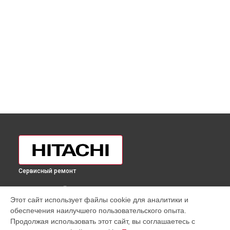
Сервисный ремонт
ВЫБЕРИ СВОЙ ГОРОД
Этот сайт использует файлы cookie для аналитики и
Замена нагревателя оттайки холодильника R-
обеспечения наилучшего пользовательского опыта.
B410PUC6SLS Hitachi в
Москве
Продолжая использовать этот сайт, вы соглашаетесь с
Замена нагревателя оттайки холодильника R-