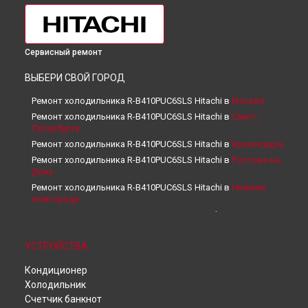
Сервисный ремонт
ВЫБЕРИ СВОЙ ГОРОД
Ремонт холодильника R-B410PUC6SLS Hitachi в
Москве
Ремонт холодильника R-B410PUC6SLS Hitachi в
Санкт-
Петербурге
Ремонт холодильника R-B410PUC6SLS Hitachi в
Краснодаре
Ремонт холодильника R-B410PUC6SLS Hitachi в
Ростове-на-
Дону
Ремонт холодильника R-B410PUC6SLS Hitachi в
Нижнем
Новгороде
Ремонт холодильника R-B410PUC6SLS Hitachi в
Новосибирске
Ремонт холодильника R-B410PUC6SLS Hitachi в
Челябинске
УСТРОЙСТВА
Ремонт холодильника R-B410PUC6SLS Hitachi в
Кондиционер
Екатеринбурге
Холодильник
Ремонт холодильника R-B410PUC6SLS Hitachi в
Казани
Счетчик банкнот
Ремонт холодильника R-B410PUC6SLS Hitachi в
Уфе