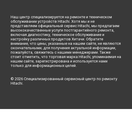
Ремонт холодильника R-B410PUC6SLS Hitachi в
Астрахани
Ремонт холодильника R-B410PUC6SLS Hitachi в
Набережных Челнах
Наш центр специализируется на ремонте и техническом
обслуживании устройств Hitachi. Хотя мы и не
Ремонт холодильника R-B410PUC6SLS Hitachi в
Липецке
представляем официальный сервис Hitachi, мы предлагаем
высококачественные услуги постгарантийного ремонта,
включая диагностику, техническое обслуживание и
настройку различных продуктов Хитачи. Обратите
внимание, что цены, указанные на нашем сайте, не являются
окончательными; для получения актуальной информации,
пожалуйста, свяжитесь с нашими менеджерами. Также
стоит отметить, что торговая марка Hitachi, упоминаемая на
нашем сайте, зарегистрирована и используется нами
только для информационных целей.
© 2026 Специализированный сервисный центр по ремонту
Hitachi.