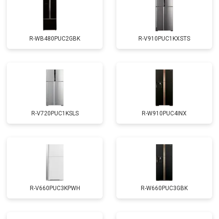
R-WB480PUC2GBK
R-V910PUC1KXSTS
R-V720PUC1KSLS
R-W910PUC4INX
R-V660PUC3KPWH
R-W660PUC3GBK